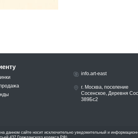
иенту
info.art-east
инки
продажа
г. Москва, поселение
Сосенское, Деревня Со
нды
389Бс2
на данном сайте носит исключительно уведомительный и информационн
атьей 437 Гражданского кодекса РФ).